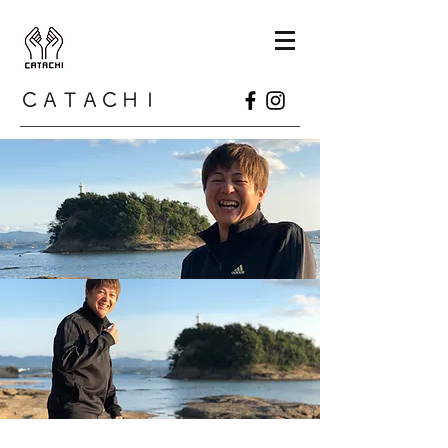
​ＣＡＴＡＣＨＩ